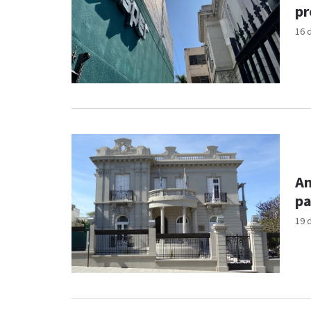
pr
16 
An
pa
19 