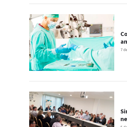
Co
an
7 d
Si
ne