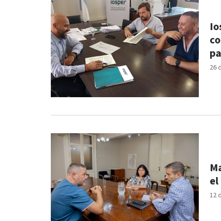
Io
co
pa
26 
Ma
el
12 