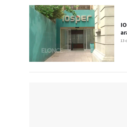
IO
ar
13 