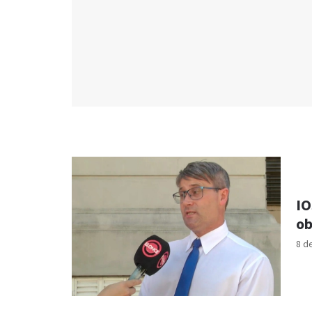
IO
ob
8 d