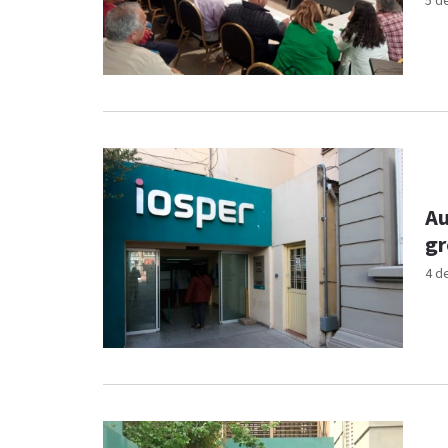
5 d
Au
gr
4 d