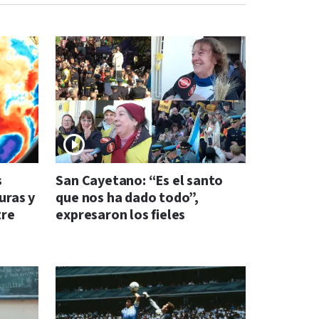
s
San Cayetano: “Es el santo
uras y
que nos ha dado todo”,
tre
expresaron los fieles