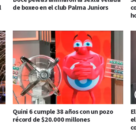
l
de boxeo en el club Palma Juniors
c
h
Quini 6 cumple 38 años con un pozo
E
récord de $20.000 millones
e
c