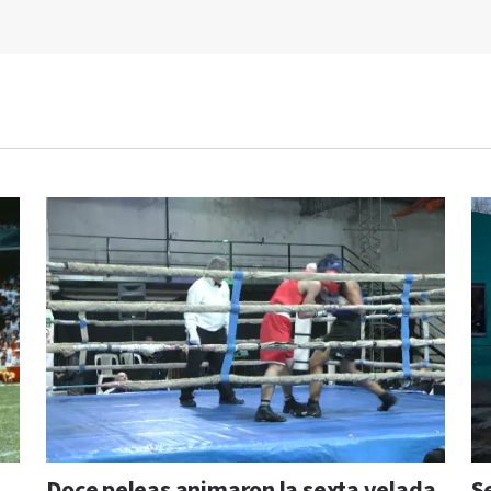
Doce peleas animaron la sexta velada
S