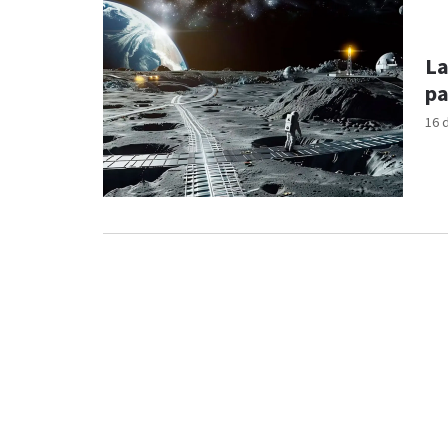
La
pa
16 