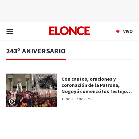
EN VIVO
VIVO
243º ANIVERSARIO
Con cantos, oraciones y
coronación de la Patrona,
Nogoyá comenzó los festejos
de su 243º aniversario
15 de Julio de 2025