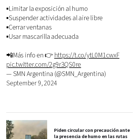
▪️Limitar la exposición al humo
▪️Suspender actividades al aire libre
▪️Cerrar ventanas
▪️Usar mascarilla adecuada
📲Más info en 👉
https://t.co/ytL0M1cwxF
pic.twitter.com/2g9r3QS0re
— SMN Argentina (@SMN_Argentina)
September 9, 2024
Piden circular con precaución ante
la presencia de humo en las rutas