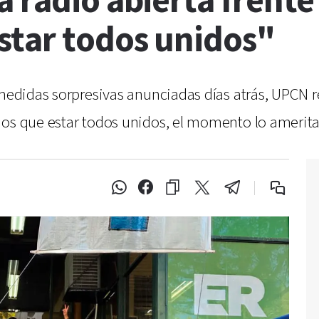
 radio abierta frente
tar todos unidos"
 medidas sorpresivas anunciadas días atrás, UPCN re
mos que estar todos unidos, el momento lo amerita