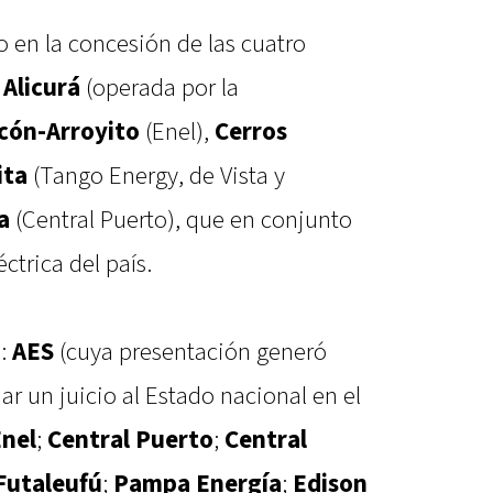
 en la concesión de las cuatro
:
Alicurá
(operada por la
cón-Arroyito
(Enel),
Cerros
ita
(Tango Energy, de Vista y
a
(Central Puerto), que en conjunto
ctrica del país.
s:
AES
(cuya presentación generó
r un juicio al Estado nacional en el
nel
;
Central Puerto
;
Central
Futaleufú
;
Pampa Energía
;
Edison