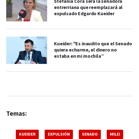
Stefanía Cora será la senadora
entrerriana que reemplazará al
expulsado Edgardo Kueider
Kueider: "Es inaudito que el Senado
quiera echarme, el dinero no
estaba en mi mochila”
Temas:
KUEIDER
EXPULSIÓN
SENADO
MILEI