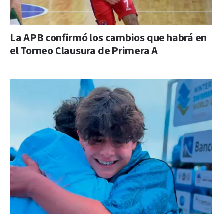
La APB confirmó los cambios que habrá en
el Torneo Clausura de Primera A