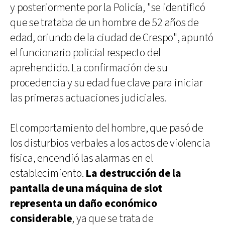
y posteriormente por la Policía, "se identificó
que se trataba de un hombre de 52 años de
edad, oriundo de la ciudad de Crespo", apuntó
el funcionario policial respecto del
aprehendido. La confirmación de su
procedencia y su edad fue clave para iniciar
las primeras actuaciones judiciales.
El comportamiento del hombre, que pasó de
los disturbios verbales a los actos de violencia
física, encendió las alarmas en el
establecimiento.
La destrucción de la
pantalla de una máquina de slot
representa un daño económico
considerable
, ya que se trata de