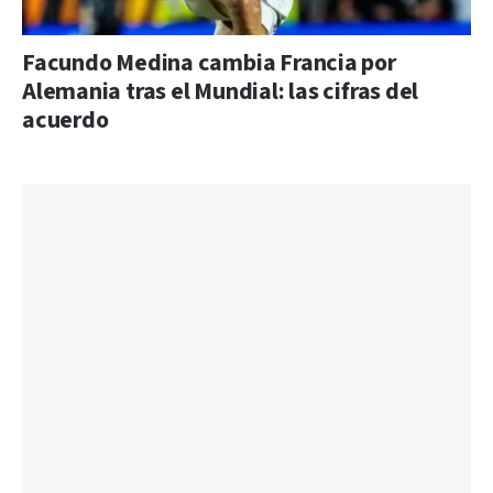
Facundo Medina cambia Francia por
Alemania tras el Mundial: las cifras del
acuerdo