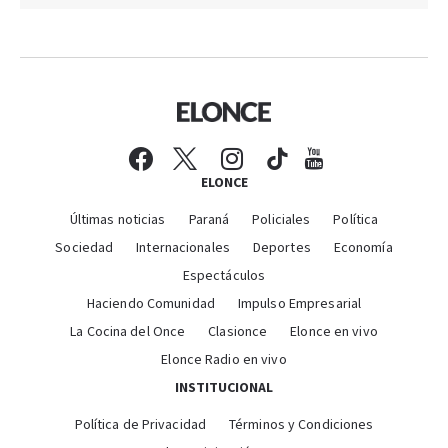
ELONCE
Últimas noticias
Paraná
Policiales
Política
Sociedad
Internacionales
Deportes
Economía
Espectáculos
Haciendo Comunidad
Impulso Empresarial
La Cocina del Once
Clasionce
Elonce en vivo
Elonce Radio en vivo
INSTITUCIONAL
Política de Privacidad
Términos y Condiciones