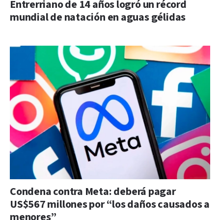
Entrerriano de 14 años logró un récord
mundial de natación en aguas gélidas
Condena contra Meta: deberá pagar
US$567 millones por “los daños causados a
menores”