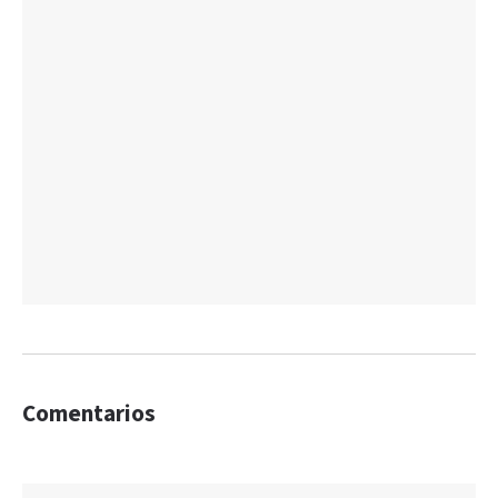
Comentarios