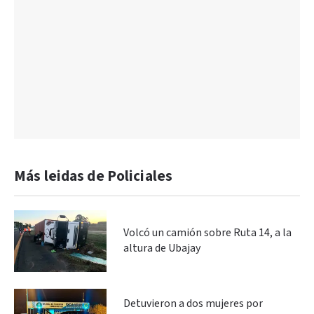
Más leidas de Policiales
Volcó un camión sobre Ruta 14, a la
altura de Ubajay
Detuvieron a dos mujeres por