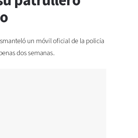
su patrullero
do
smanteló un móvil oficial de la policía
n apenas dos semanas.