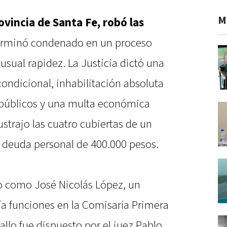
M
rovincia de Santa Fe, robó las
erminó condenado en un proceso
nusual rapidez. La Justicia dictó una
condicional, inhabilitación absoluta
 públicos y una multa económica
strajo las cuatro cubiertas de un
a deuda personal de 400.000 pesos.
o como José Nicolás López, un
ía funciones en la Comisaría Primera
fallo fue dispuesto por el juez Pablo