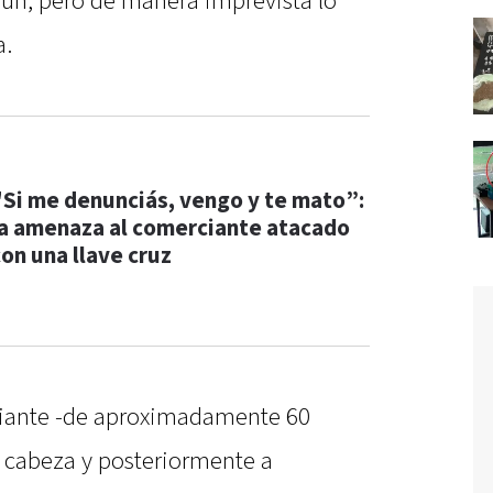
ún, pero de manera imprevista lo
a.
"Si me denunciás, vengo y te mato”:
la amenaza al comerciante atacado
con una llave cruz
rciante -de aproximadamente 60
a cabeza y posteriormente a