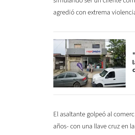
simulando ser un cliente com
agredió con extrema violenci
El asaltante golpeó al come
años- con una llave cruz en l