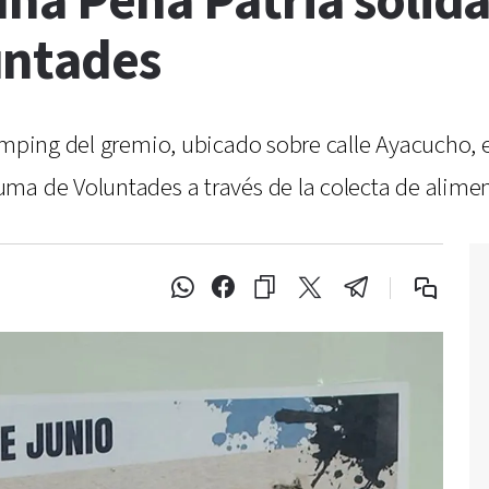
na Peña Patria solida
untades
amping del gremio, ubicado sobre calle Ayacucho, en
ma de Voluntades a través de la colecta de alime