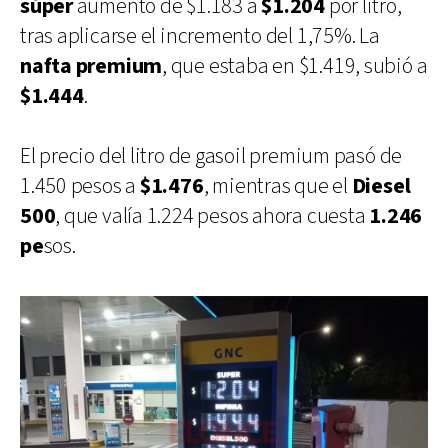
súper
aumentó de $1.183 a
$1.204
por litro,
tras aplicarse el incremento del 1,75%. La
nafta premium
, que estaba en $1.419, subió a
$1.444
.
El precio del litro de gasoil premium pasó de
1.450 pesos a
$1.476
, mientras que el
Diesel
500
, que valía 1.224 pesos ahora cuesta
1.246
pe
sos.