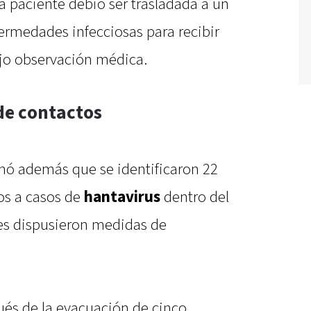
a paciente debió ser trasladada a un
ermedades infecciosas para recibir
jo observación médica.
de contactos
rmó además que se identificaron 22
os a casos de
hantavirus
dentro del
des dispusieron medidas de
ués de la evacuación de cinco