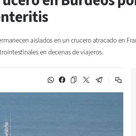
rucero en Burdeos po
nteritis
permanecen aislados en un crucero atracado en Fr
trointestinales en decenas de viajeros.