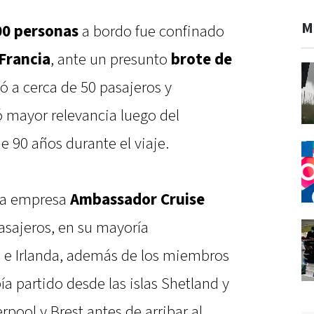
M
00 personas
a bordo fue confinado
Francia
, ante un presunto
brote de
ó a cerca de 50 pasajeros y
ó mayor relevancia luego del
 90 años durante el viaje.
la empresa
Ambassador Cruise
asajeros, en su mayoría
 e Irlanda, además de los miembros
bía partido desde las islas Shetland y
erpool y Brest antes de arribar al