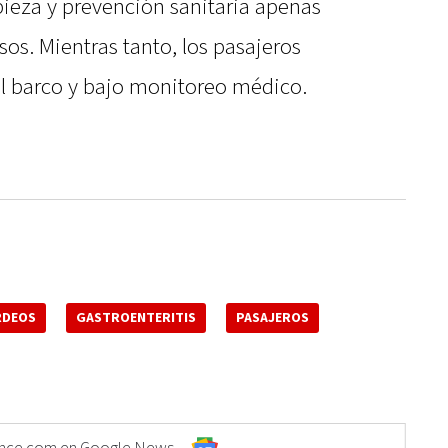
pieza y prevención sanitaria apenas
sos. Mientras tanto, los pasajeros
l barco y bajo monitoreo médico.
RDEOS
GASTROENTERITIS
PASAJEROS
Elonce.com en Google News