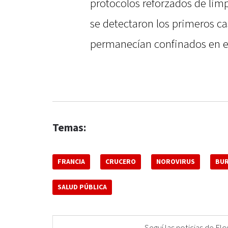
protocolos reforzados de lim
se detectaron los primeros ca
permanecían confinados en e
Temas:
FRANCIA
CRUCERO
NOROVIRUS
BU
SALUD PÚBLICA
Seguí las noticias de 