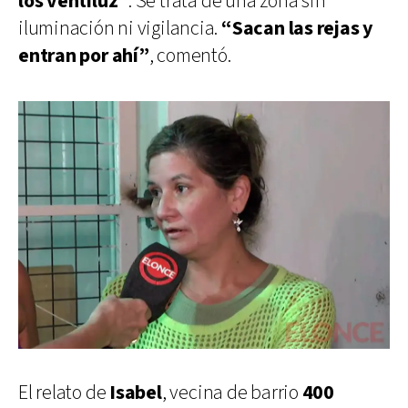
los ventiluz”
. Se trata de una zona sin
iluminación ni vigilancia.
“Sacan las rejas y
entran por ahí”
, comentó.
El relato de
Isabel
, vecina de barrio
400