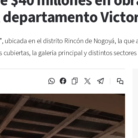
e $40 millones en obr
l departamento Victo
ez”, ubicada en el distrito Rincón de Nogoyá, la q
s cubiertas, la galería principal y distintos sector