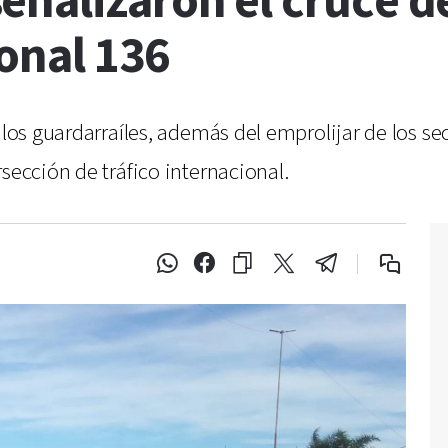
eñalizaron el cruce d
onal 136
 los guardarraíles, además del emprolijar de los se
sección de tráfico internacional.