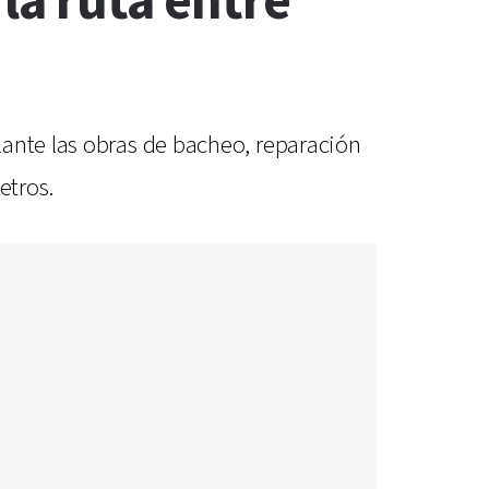
 la ruta entre
lante las obras de bacheo, reparación
etros.