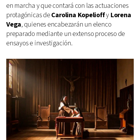
en marcha y que contará con las actuaciones
protagónicas de
Carolina Kopelioff
y
Lorena
Vega
, quienes encabezarán un elenco
preparado mediante un extenso proceso de
ensayos e investigación.