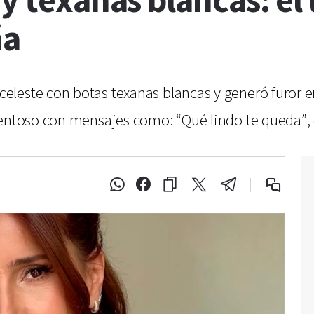
 y texanas blancas: e
ña
leste con botas texanas blancas y generó furor e
hentoso con mensajes como: “Qué lindo te queda”,