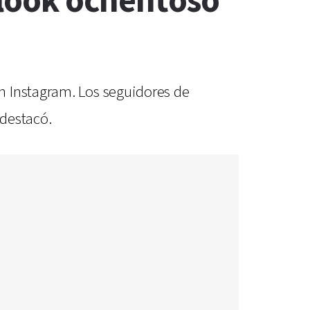
l look ochentoso
n Instagram. Los seguidores de
 destacó.