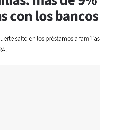
ilias: más de 9%
s con los bancos
uerte salto en los préstamos a familias
RA.