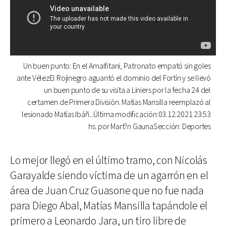
Un buen punto: En el Amalfitani, Patronato empató sin goles
ante VélezEl Rojinegro aguantó el dominio del Fortín y se llevó
un buen punto de su visita a Liniers por la fecha 24 del
certamen de Primera División. Matías Mansilla reemplazó al
lesionado Matías Ibáñ...Última modificación:03.12.2021 23:53
hs. por Mart?n GaunaSección: Deportes
Lo mejor llegó en el último tramo, con Nicolás
Garayalde siendo víctima de un agarrón en el
área de Juan Cruz Guasone que no fue nada
para Diego Abal, Matías Mansilla tapándole el
primero a Leonardo Jara, un tiro libre de