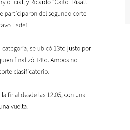
y oficial, y Ricardo "Caíto" Risatti
ue participaron del segundo corte
tavo Tadei.
a categoría, se ubicó 13to justo por
 quien finalizó 14to. Ambos no
rte clasificatorio.
a final desde las 12:05, con una
una vuelta.