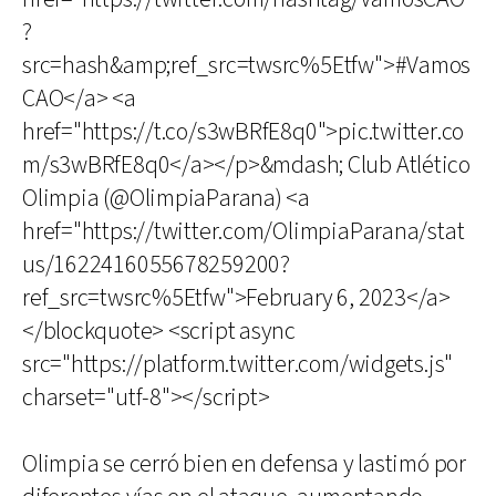
?
src=hash&amp;ref_src=twsrc%5Etfw">#Vamos
CAO</a> <a
href="https://t.co/s3wBRfE8q0">pic.twitter.co
m/s3wBRfE8q0</a></p>&mdash; Club Atlético
Olimpia (@OlimpiaParana) <a
href="https://twitter.com/OlimpiaParana/stat
us/1622416055678259200?
ref_src=twsrc%5Etfw">February 6, 2023</a>
</blockquote> <script async
src="https://platform.twitter.com/widgets.js"
charset="utf-8"></script>
Olimpia se cerró bien en defensa y lastimó por