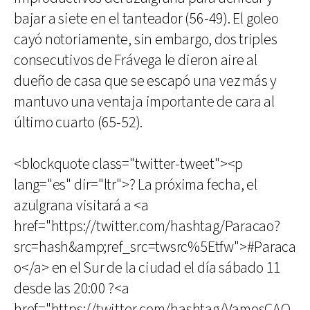
bajar a siete en el tanteador (56-49). El goleo
cayó notoriamente, sin embargo, dos triples
consecutivos de Frávega le dieron aire al
dueño de casa que se escapó una vez más y
mantuvo una ventaja importante de cara al
último cuarto (65-52).
<blockquote class="twitter-tweet"><p
lang="es" dir="ltr">? La próxima fecha, el
azulgrana visitará a <a
href="https://twitter.com/hashtag/Paracao?
src=hash&amp;ref_src=twsrc%5Etfw">#Paraca
o</a> en el Sur de la ciudad el día sábado 11
desde las 20:00 ?<a
href="https://twitter.com/hashtag/VamosCAO