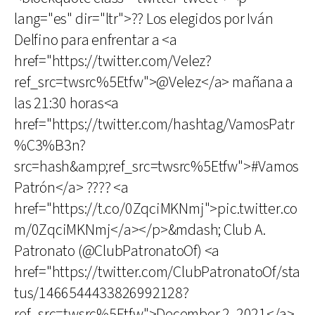
lang="es" dir="ltr">?? Los elegidos por Iván
Delfino para enfrentar a <a
href="https://twitter.com/Velez?
ref_src=twsrc%5Etfw">@Velez</a> mañana a
las 21:30 horas<a
href="https://twitter.com/hashtag/VamosPatr
%C3%B3n?
src=hash&amp;ref_src=twsrc%5Etfw">#Vamos
Patrón</a> ???? <a
href="https://t.co/0ZqciMKNmj">pic.twitter.co
m/0ZqciMKNmj</a></p>&mdash; Club A.
Patronato (@ClubPatronatoOf) <a
href="https://twitter.com/ClubPatronatoOf/sta
tus/1466544433826992128?
ref_src=twsrc%5Etfw">December 2, 2021</a>