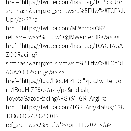
href="https://twitter.com/hashtag/TCPickUp?
src=hash&amp;ref_src=twsrc%5Etfw">#TCPick
Up</a> ??<a
href="https://twitter.com/MWernerOK?
ref_src=twsrc%5Etfw">@MWernerOK</a> <a
href="https://twitter.com/hashtag/TOYOTAGA
ZOORacing?
src=hash&amp;ref_src=twsrc%5Etfw">#TOYOT
AGAZOORacing</a> <a
href="https://t.co/lBoqMiZP9c">pic.twitter.co
m/lBoqMiZP9c</a></p>&mdash;
ToyotaGazooRacingARG (@TGR_Arg) <a
href="https://twitter.com/TGR_Arg/status/138
1306040243925001?
ref_src=twsrc%5Etfw">April 11, 2021</a>