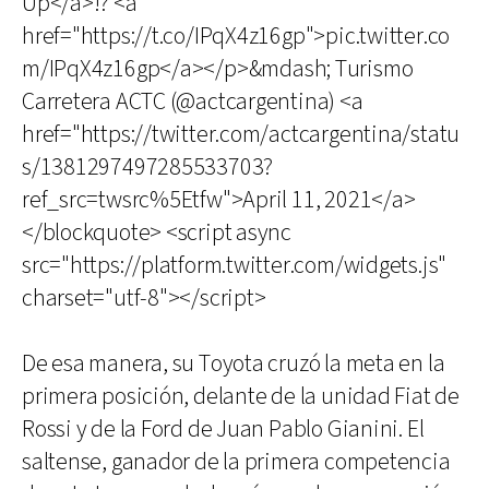
Up</a>!? <a
href="https://t.co/IPqX4z16gp">pic.twitter.co
m/IPqX4z16gp</a></p>&mdash; Turismo
Carretera ACTC (@actcargentina) <a
href="https://twitter.com/actcargentina/statu
s/1381297497285533703?
ref_src=twsrc%5Etfw">April 11, 2021</a>
</blockquote> <script async
src="https://platform.twitter.com/widgets.js"
charset="utf-8"></script>
De esa manera, su Toyota cruzó la meta en la
primera posición, delante de la unidad Fiat de
Rossi y de la Ford de Juan Pablo Gianini. El
saltense, ganador de la primera competencia