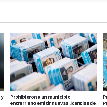
 y
Prohibieron a un municipio
P
entrerriano emitir nuevas licencias de
P