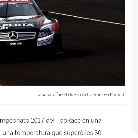
Canapino fue el dueño del viernes en Paraná.
ampeonato 2017 del TopRace en una
n una temperatura que superó los 30