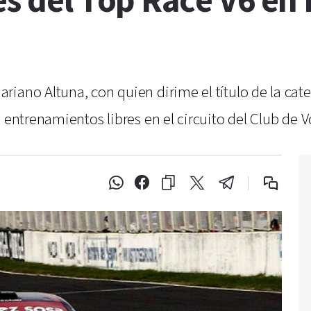
es del Top Race V6 en
iano Altuna, con quien dirime el título de la cat
 entrenamientos libres en el circuito del Club de V