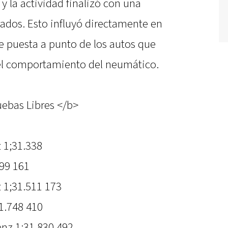
y la actividad finalizó con una
rados. Esto influyó directamente en
de puesta a punto de los autos que
el comportamiento del neumático.
uebas Libres </b>
 1;31.338
99 161
 1;31.511 173
1.748 410
nz 1;31.830 492