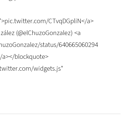
N">pic.twitter.com/CTvqDGpliN</a>
zález (@elChuzoGonzalez) <a
lChuzoGonzalez/status/640665060294
</a></blockquote>
.twitter.com/widgets.js"