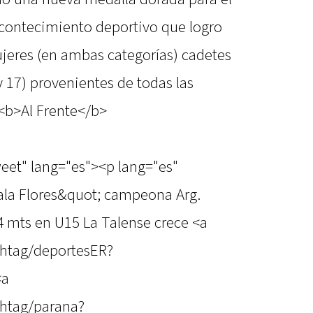
acontecimiento deportivo que logro
ujeres (en ambas categorías) cadetes
y 17) provenientes de todas las
 <b>Al Frente</b>
weet" lang="es"><p lang="es"
Gala Flores&quot; campeona Arg.
 mts en U15 La Talense crece <a
shtag/deportesER?
<a
shtag/parana?