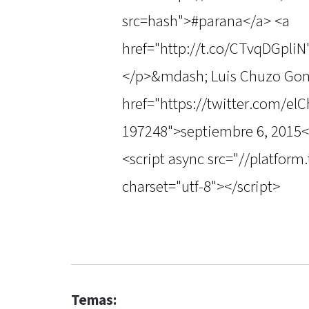
src=hash">#parana</a> <a
href="http://t.co/CTvqDGpli
</p>&mdash; Luis Chuzo Gon
href="https://twitter.com/e
197248">septiembre 6, 2015
<script async src="//platform
charset="utf-8"></script>
Temas: