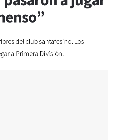
y pasaron a jugar
nmenso”
iores del club santafesino. Los
egar a Primera División.