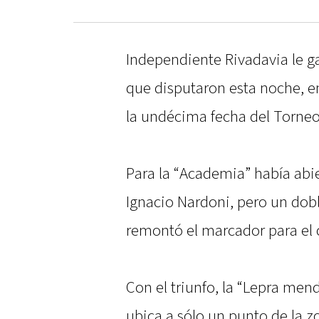
Independiente Rivadavia le ga
que disputaron esta noche, en
la undécima fecha del Torneo
Para la “Academia” había abi
Ignacio Nardoni, pero un dobl
remontó el marcador para el
Con el triunfo, la “Lepra men
ubica a sólo un punto de la z