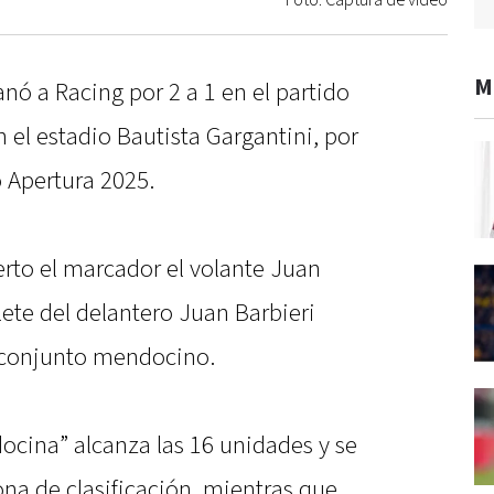
Foto: Captura de video
M
nó a Racing por 2 a 1 en el partido
 el estadio Bautista Gargantini, por
 Apertura 2025.
erto el marcador el volante Juan
ete del delantero Juan Barbieri
 conjunto mendocino.
docina” alcanza las 16 unidades y se
ona de clasificación, mientras que