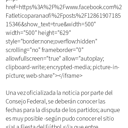
href=https%3A%2F%2Fwww.facebook.com%2
Fatleticoparanaofi%2Fposts%2F12861907185
15346&show_text=true&width=500"
width="500" height="629"
style="border:none;overflow:hidden"
scrolling="no" frameborder="0"
allowfullscreen="true" allow="autoplay;
clipboard-write; encrypted-media; picture-in-
picture; web-share"></iframe>
Una vez oficializada la noticia por parte del
Consejo Federal, se deberán conocer las
fechas para la disputa de los partidos; aunque
es muy posible -según pudo conocer el sitio
<i>La Fiesta del Fútbol,</i> que entre