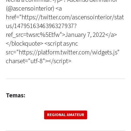
(@ascensointerior) <a
href="https://twitter.com/ascensointerior/stat
us/1479516346396327937?
ref_src=twsrc%5Etfw">January 7, 2022</a>
</blockquote> <script async
src="https://platform.twitter.com/widgets.js"
charset="utf-8"></script>
Temas:
REGIONAL AMATEUR