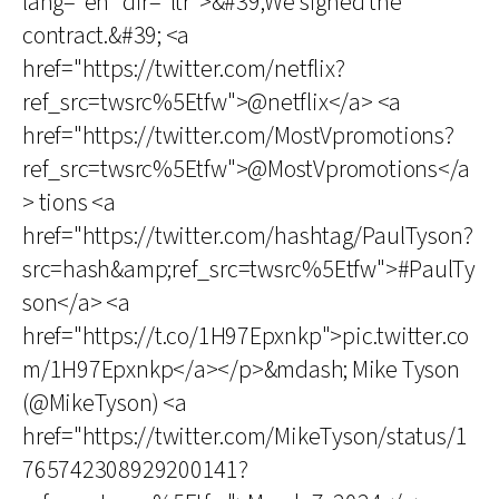
lang="en" dir="ltr">&#39;We signed the
contract.&#39; <a
href="https://twitter.com/netflix?
ref_src=twsrc%5Etfw">@netflix</a> <a
href="https://twitter.com/MostVpromotions?
ref_src=twsrc%5Etfw">@MostVpromotions</a
> tions <a
href="https://twitter.com/hashtag/PaulTyson?
src=hash&amp;ref_src=twsrc%5Etfw">#PaulTy
son</a> <a
href="https://t.co/1H97Epxnkp">pic.twitter.co
m/1H97Epxnkp</a></p>&mdash; Mike Tyson
(@MikeTyson) <a
href="https://twitter.com/MikeTyson/status/1
765742308929200141?