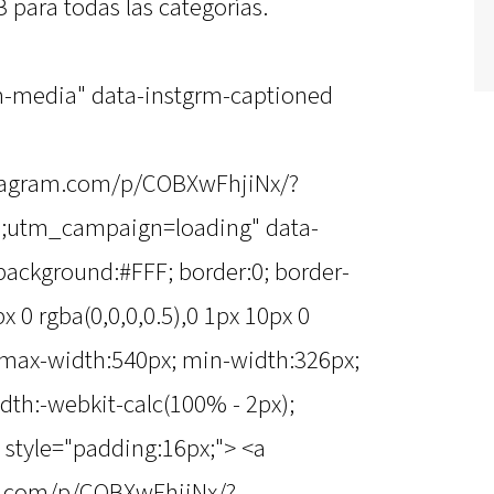
 para todas las categorías.
m-media" data-instgrm-captioned
tagram.com/p/COBXwFhjiNx/?
utm_campaign=loading" data-
background:#FFF; border:0; border-
x 0 rgba(0,0,0,0.5),0 1px 10px 0
; max-width:540px; min-width:326px;
dth:-webkit-calc(100% - 2px);
 style="padding:16px;"> <a
m.com/p/COBXwFhjiNx/?