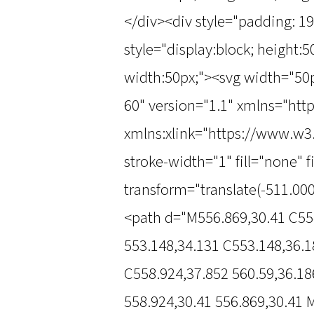
</div><div style="padding: 1
style="display:block; height:
width:50px;"><svg width="50
60" version="1.1" xmlns="ht
xmlns:xlink="https://www.w3
stroke-width="1" fill="none" 
transform="translate(-511.000
<path d="M556.869,30.41 C55
553.148,34.131 C553.148,36.1
C558.924,37.852 560.59,36.18
558.924,30.41 556.869,30.41 