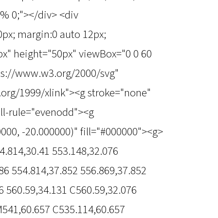
9% 0;"></div> <div
50px; margin:0 auto 12px;
px" height="50px" viewBox="0 0 60
tps://www.w3.org/2000/svg"
.org/1999/xlink"><g stroke="none"
fill-rule="evenodd"><g
000, -20.000000)" fill="#000000"><g>
4.814,30.41 553.148,32.076
86 554.814,37.852 556.869,37.852
6 560.59,34.131 C560.59,32.076
M541,60.657 C535.114,60.657