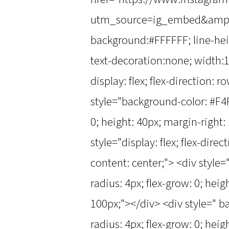
utm_source=ig_embed&amp;u
background:#FFFFFF; line-heig
text-decoration:none; width:1
display: flex; flex-direction: r
style="background-color: #F4F
0; height: 40px; margin-right:
style="display: flex; flex-direc
content: center;"> <div style
radius: 4px; flex-grow: 0; hei
100px;"></div> <div style=" b
radius: 4px; flex-grow: 0; hei