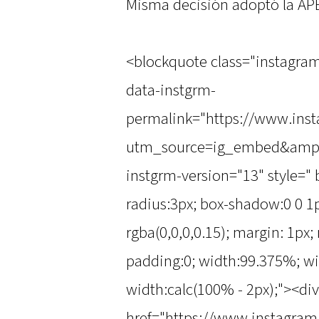
Misma decisión adoptó la APB
<blockquote class="instagra
data-instgrm-
permalink="https://www.ins
utm_source=ig_embed&amp;
instgrm-version="13" style=" 
radius:3px; box-shadow:0 0 1p
rgba(0,0,0,0.15); margin: 1px
padding:0; width:99.375%; wi
width:calc(100% - 2px);"><div
href="https://www.instagra