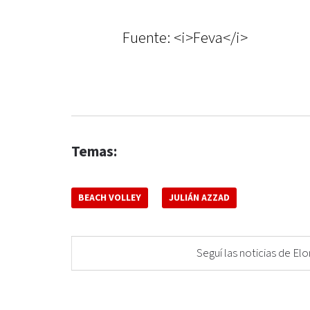
Fuente: <i>Feva</i>
Temas:
BEACH VOLLEY
JULIÁN AZZAD
Seguí las noticias de 