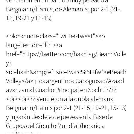
vencieron en un partido muy peleado a
Bergmann/Harms, de Alemania, por 2-1 (21-
15, 19-21 y 15-13).
<blockquote class="twitter-tweet"><p
lang="es" dir="ltr"><a
href="https://twitter.com/hashtag/BeachVolle
y?
src=hash&amp;ref_src=twsrc%5Etfw">#Beach
Volley</a> ¡Los argentinos Capogrosso/Azaad
avanzan al Cuadro Principal en Sochi! ????
<br><br>?? Vencieron a la dupla alemana
Bergmann/Harms por 2-1 (21-15, 19-21, 15-13)
y jugarán desde este jueves en la Fase de
Grupos del Circuito Mundial (horario a