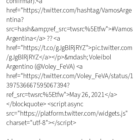
confirmar).<a
href="https://twitter.com/hashtag/VamosArge
ntina?
src=hash&amp;ref_src=twsrc%5Etfw">#Vamos
Argentina</a> ?? <a
href="https://t.co/gJgBlRjRYZ">pic.twitter.com
/gJgBlRjRYZ</a></p>&mdash; Voleibol
Argentino (@Voley_FeVA) <a
href="https://twitter.com/Voley_FeVA/status/1
397536667595067394?
ref_src=twsrc%5Etfw">May 26, 2021</a>
</blockquote> <script async
src="https://platform.twitter.com/widgets.js"
charset="utf-8"></script>