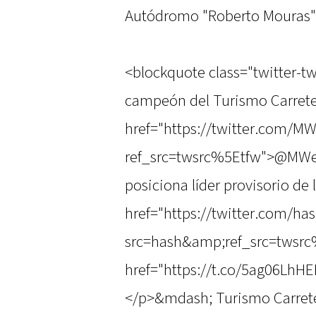
Autódromo "Roberto Mouras" 
<blockquote class="twitter-tw
campeón del Turismo Carrete
href="https://twitter.com/M
ref_src=twsrc%5Etfw">@MWern
posiciona líder provisorio de 
href="https://twitter.com/h
src=hash&amp;ref_src=twsr
href="https://t.co/5ag06LhH
</p>&mdash; Turismo Carrete