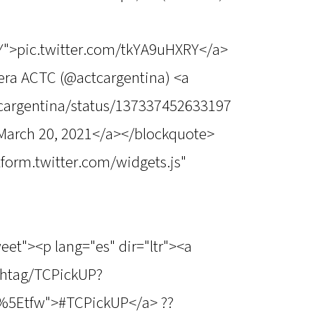
RY">pic.twitter.com/tkYA9uHXRY</a>
ra ACTC (@actcargentina) <a
tcargentina/status/137337452633197
March 20, 2021</a></blockquote>
atform.twitter.com/widgets.js"
eet"><p lang="es" dir="ltr"><a
ashtag/TCPickUP?
%5Etfw">#TCPickUP</a> ??