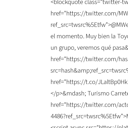
<blockquote class="twitter-tw
href="https://twitter.com/M
ref_src=twsrc%5Etfw">@MWer
el momento. Muy bien la Toyot
un grupo, veremos qué pasa&
href="https://twitter.com/h
src=hash&amp;ref_src=twsr
href="https://t.co/JLaltBp0H
</p>&mdash; Turismo Carrete
href="https://twitter.com/ac
4486?ref_src=twsrc%5Etfw">
<script async src="https://pl