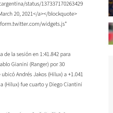
tcargentina/status/137337170263429
March 20, 2021</a></blockquote>
atform.twitter.com/widgets.js"
a de la sesión en 1:41.842 para
ablo Gianini (Ranger) por 30
e ubicó Andrés Jakos (Hilux) a +1.041
a (Hilux) fue cuarto y Diego Ciantini