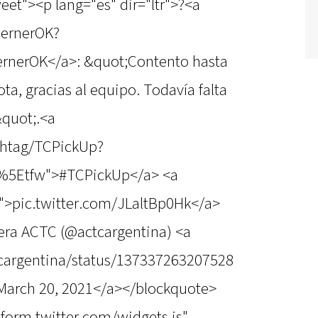
eet"><p lang="es" dir="ltr">?<a
WernerOK?
nerOK</a>: &quot;Contento hasta
a, gracias al equipo. Todavía falta
quot;.<a
ashtag/TCPickUp?
c%5Etfw">#TCPickUp</a> <a
k">pic.twitter.com/JLaltBp0Hk</a>
ra ACTC (@actcargentina) <a
tcargentina/status/137337263207528
March 20, 2021</a></blockquote>
atform.twitter.com/widgets.js"