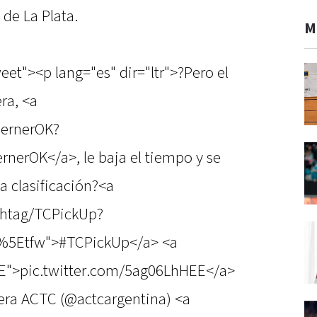
de La Plata.
M
eet"><p lang="es" dir="ltr">?Pero el
ra, <a
WernerOK?
erOK</a>, le baja el tiempo y se
la clasificación?<a
ashtag/TCPickUp?
c%5Etfw">#TCPickUp</a> <a
EE">pic.twitter.com/5ag06LhHEE</a>
ra ACTC (@actcargentina) <a