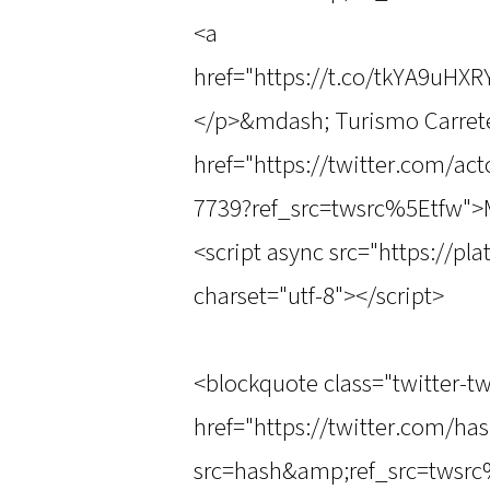
<a
href="https://t.co/tkYA9uHX
</p>&mdash; Turismo Carrete
href="https://twitter.com/ac
7739?ref_src=twsrc%5Etfw">
<script async src="https://pl
charset="utf-8"></script>
<blockquote class="twitter-tw
href="https://twitter.com/h
src=hash&amp;ref_src=twsrc