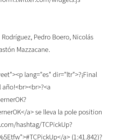
s Rodríguez, Pedro Boero, Nicolás
Gastón Mazzacane.
eet"><p lang="es" dir="ltr">?¡Final
el año!<br><br>?<a
WernerOK?
erOK</a> se lleva la pole position
ter.com/hashtag/TCPickUp?
%5Etfw">#TCPickUp</a> (1:41.842)?