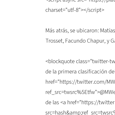
charset="utf-8"></script>
Más atrás, se ubicaron: Matía
Trosset, Facundo Chapur, y 
<blockquote class="twitter-tw
de la primera clasificación d
href="https://twitter.com/M
ref_src=twsrc%5Etfw">@MWern
de las <a href="https://twit
src=hash&amp;ref_src=twsrc