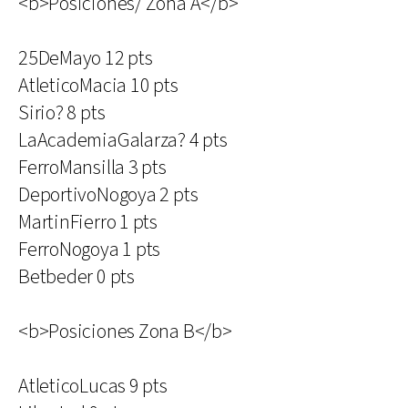
<b>Posiciones/ Zona A</b>
25DeMayo 12 pts
AtleticoMacia 10 pts
Sirio? 8 pts
LaAcademiaGalarza? 4 pts
FerroMansilla 3 pts
DeportivoNogoya 2 pts
MartinFierro 1 pts
FerroNogoya 1 pts
Betbeder 0 pts
<b>Posiciones Zona B</b>
AtleticoLucas 9 pts