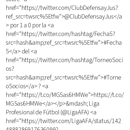
href="https://twitter.com/ClubDefensayJus?
ref_src=twsrc%5Etfw">@ClubDefensayJus</a
> por 1 a 0 por la <a
href="https://twitter.com/hashtag/Fecha5?
src=hash&amp;ref_src=twsrc%5Etfw">#Fecha
5</a> del <a
href="https://twitter.com/hashtag/TorneoSoci
os?
src=hash&amp;ref_src=twsrc%5Etfw">#Torne
oSocios</a> ? <a
href="https://t.co/MG5as6HMWe">https://t.co/
MG5as6HMWe</a></p>&mdash; Liga
Profesional de Fútbol (@LigaAFA) <a
href="https://twitter.com/LigaAFA/status/142
4888286917636099?