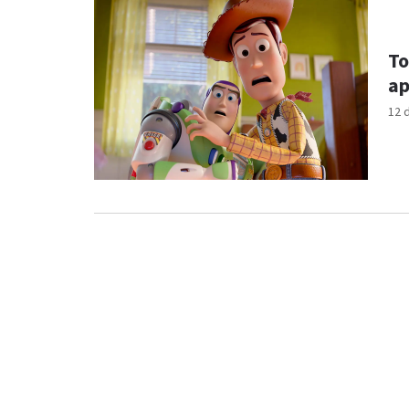
To
ap
12 