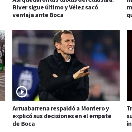
River sigue último y Vélez sacó
m
ventaja ante Boca
q
Arruabarrena respaldó a Montero y
T
explicó sus decisiones en el empate
s
de Boca
i