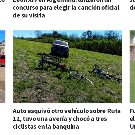
concurso para elegir la canción oficial
d
de su visita
Auto esquivó otro vehículo sobre Ruta
F
12, tuvo una avería y chocó a tres
e
ciclistas en la banquina
U