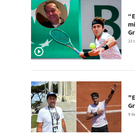
“E
mi
Gr
23 
"E
Gr
9 d