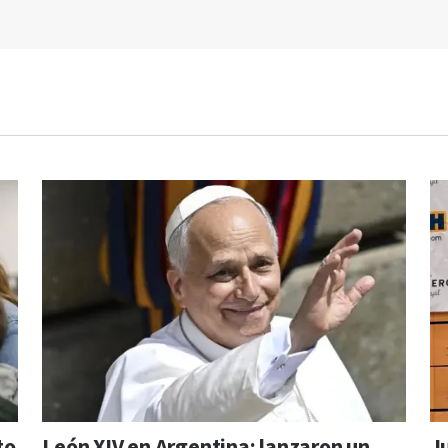
to
León XIV en Argentina: lanzaron un
J