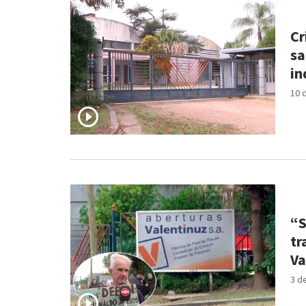
Cr
sa
in
10 
“S
tr
Va
3 d