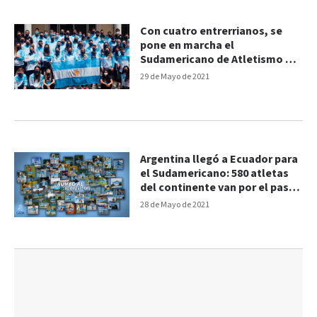
Con cuatro entrerrianos, se
pone en marcha el
Sudamericano de Atletismo de
Ecuador
29 de Mayo de 2021
Argentina llegó a Ecuador para
el Sudamericano: 580 atletas
del continente van por el pase
a Tokio
28 de Mayo de 2021