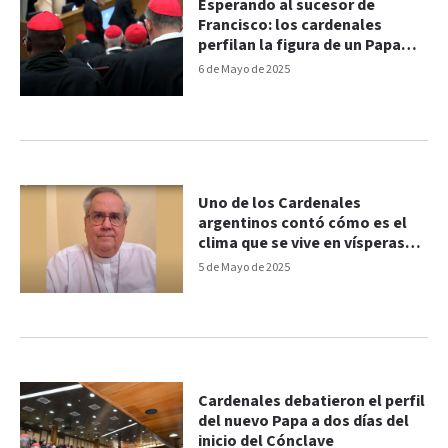
Esperando al sucesor de
Francisco: los cardenales
perfilan la figura de un Papa
pastor
6 de Mayo de 2025
Uno de los Cardenales
argentinos contó cómo es el
clima que se vive en vísperas
del cónclave
5 de Mayo de 2025
Cardenales debatieron el perfil
del nuevo Papa a dos días del
inicio del Cónclave