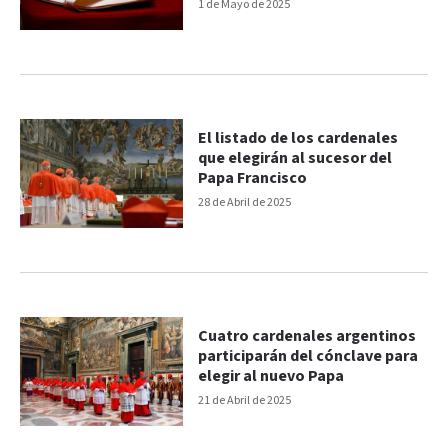
la tarde
1 de Mayo de 2025
El listado de los cardenales
que elegirán al sucesor del
Papa Francisco
28 de Abril de 2025
Cuatro cardenales argentinos
participarán del cónclave para
elegir al nuevo Papa
21 de Abril de 2025