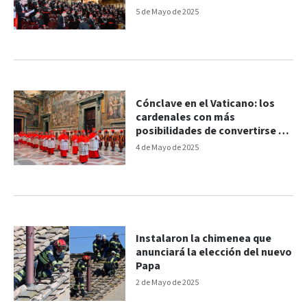
5 de Mayo de 2025
Cónclave en el Vaticano: los
cardenales con más
posibilidades de convertirse en
Papa
4 de Mayo de 2025
Instalaron la chimenea que
anunciará la elección del nuevo
Papa
2 de Mayo de 2025