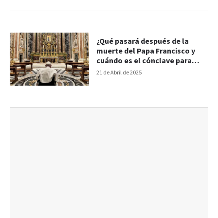
¿Qué pasará después de la
muerte del Papa Francisco y
cuándo es el cónclave para
elegir su sucesor?
21 de Abril de 2025