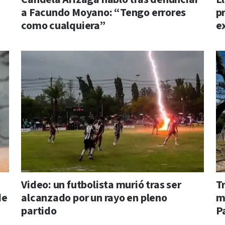
a Facundo Moyano: “Tengo errores
pr
como cualquiera”
e
Video: un futbolista murió tras ser
T
de
alcanzado por un rayo en pleno
me
partido
P