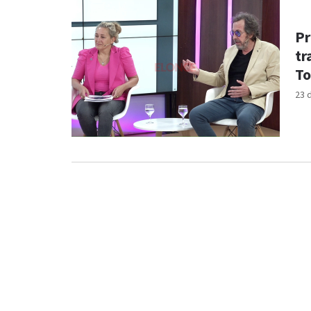
Pr
tr
To
23 