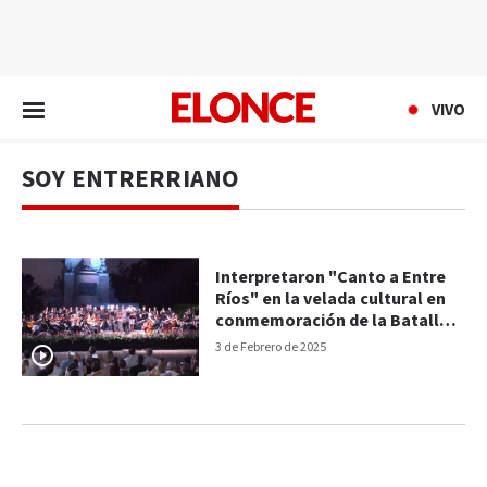
EN VIVO
VIVO
SOY ENTRERRIANO
Interpretaron "Canto a Entre
Ríos" en la velada cultural en
conmemoración de la Batalla
de Caseros
3 de Febrero de 2025