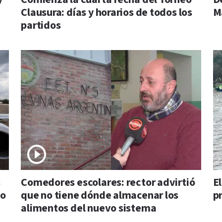
Clausura: días y horarios de todos los
M
partidos
s
Comedores escolares: rector advirtió
E
to
que no tiene dónde almacenar los
p
alimentos del nuevo sistema