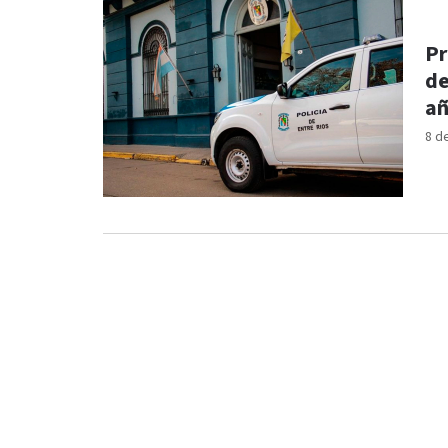
Pr
de
añ
8 d