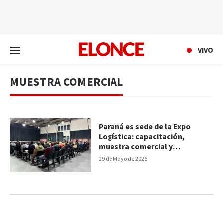
EN VIVO
VIVO
MUESTRA COMERCIAL
Paraná es sede de la Expo
Logística: capacitación,
muestra comercial y
networking
29 de Mayo de 2026