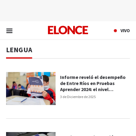
EN VIVO
VIVO
LENGUA
Informe reveló el desempeño
de Entre Ríos en Pruebas
Aprender 2024: el nivel
socioeconómico es factor
3 de Diciembre de 2025
clave