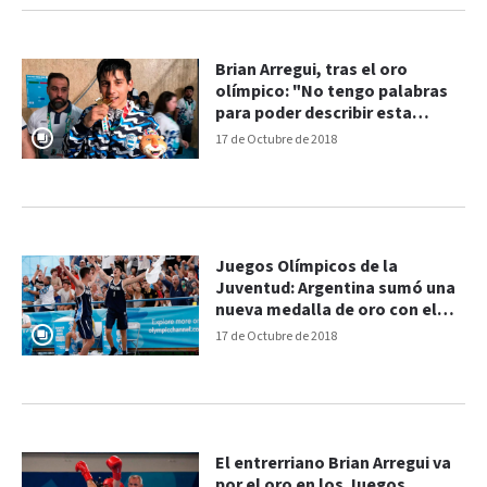
Brian Arregui, tras el oro
olímpico: "No tengo palabras
para poder describir esta
felicidad"
17 de Octubre de 2018
Juegos Olímpicos de la
Juventud: Argentina sumó una
nueva medalla de oro con el
básquet 3x3
17 de Octubre de 2018
El entrerriano Brian Arregui va
por el oro en los Juegos