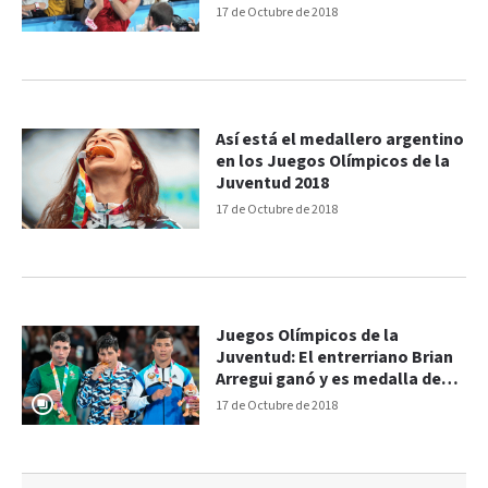
17 de Octubre de 2018
Así está el medallero argentino
en los Juegos Olímpicos de la
Juventud 2018
17 de Octubre de 2018
Juegos Olímpicos de la
Juventud: El entrerriano Brian
Arregui ganó y es medalla de
oro en Boxeo
17 de Octubre de 2018