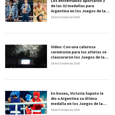
Los entrerrianos aportaron 3
de las 32 medallas para
Argentina en los Juegos de la
Juventud
18 de Octubre de 2018
Video: Con una calurosa
ceremonia para los atletas se
clausuraron los Juegos de la
Juventud
18 de Octubre de 2018
En boxeo, Victoria Saputo le
dio a Argentina su última
medalla en los Juegos de la
Juventud
18 de Octubre de 2018