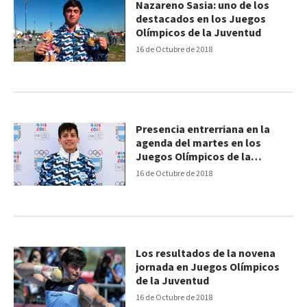
Nazareno Sasia: uno de los
destacados en los Juegos
Olímpicos de la Juventud
16 de Octubre de 2018
Presencia entrerriana en la
agenda del martes en los
Juegos Olímpicos de la
Juventud
16 de Octubre de 2018
Los resultados de la novena
jornada en Juegos Olímpicos
de la Juventud
16 de Octubre de 2018